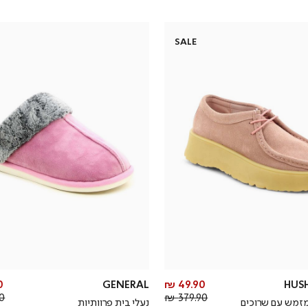
SALE
מחיר
₪
GENERAL
49.90 ₪
HUSH
מחיר
מוצר
 ₪
379.90 ₪
מזמש עם שרוכים
נעלי בית פרוותיות