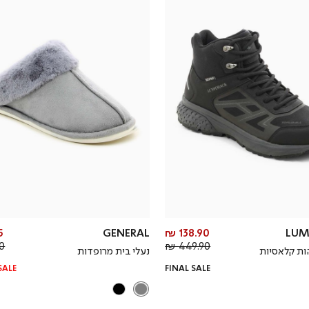
מחיר
₪
GENERAL
138.90 ₪
LUM
מחיר
מוצר
 ₪
449.90 ₪
הות קלאסיות
נעלי בית מרופדות
רגיל
SALE
FINAL SALE