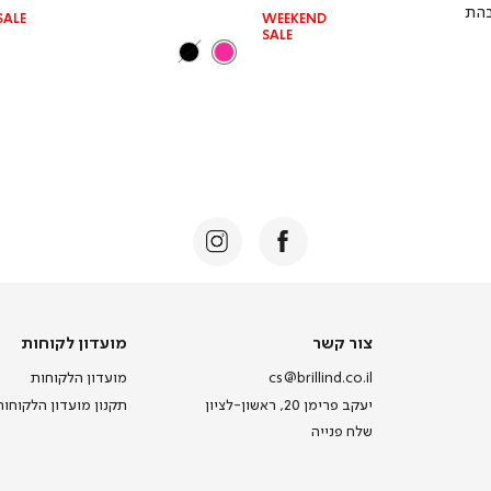
רגיל
בהת
SALE
WEEKEND
SALE
צור
מועדון
צור קשר
מועדון לקוחות
קשר
לקוחות
cs@brillind.co.il
מועדון הלקוחות
יעקב פרימן 20, ראשון-לציון
תקנון מועדון הלקוחות
שלח פנייה