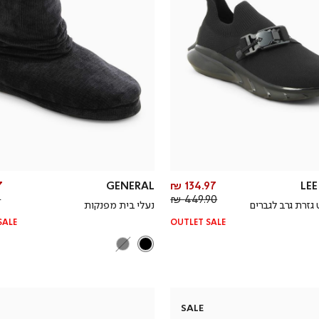
מחיר
₪
GENERAL
134.97 ₪
LE
מחיר
מוצר
₪
449.90 ₪
גזרת גרב לגברים
נעלי בית מפנקות
רגיל
SALE
OUTLET SALE
SALE