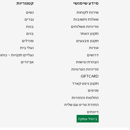
מידע
קטגוריות
מידע שימושי
קטגוריות
שימושי
שירות לקוחות
נשים
שאלות ותשובות
גברים
מדיניות משלוחים
בנות
תקנון האתר
בנים
תקנון מבצעים
סנדלים
אודות
נעלי בית
דרושים
נעליים תקניות - כוחו
הצהרת נגישות
אביזרים
מדיניות הפרטיות
GIFTCARD
תקנון גיפט קארד
סניפים
החלפות והחזרות
החזרת פריט עם שליח
דיווחים
ביטול עסקה