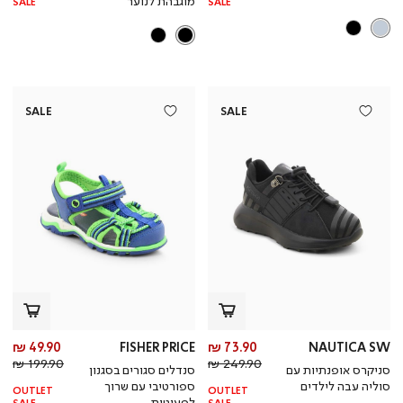
מוגבהת לנוער
SALE
SALE
SALE
SALE
מחיר
מח
49.90 ₪
FISHER PRICE
73.90 ₪
NAUTICA SW
מחיר
מוצר
מחי
מו
199.90 ₪
249.90 ₪
סניקרס אופנתיות עם
סנדלים סגורים בסגנון
רגיל
רגי
סוליה עבה לילדים
ספורטיבי עם שרוך
OUTLET
OUTLET
לפעוטות