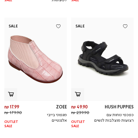
SALE
SALE
SALE
SALE
מחיר
מח
17.99 ₪
ZOEE
49.90 ₪
HUSH PUPPIES
מחיר
מוצר
מחי
מו
179.90 ₪
239.90 ₪
כפכפי נוחות עם
מגפוני בייבי
רגיל
רגי
רצועות מוצלבות לנשים
אלגנטיים
OUTLET
OUTLET
SALE
SALE