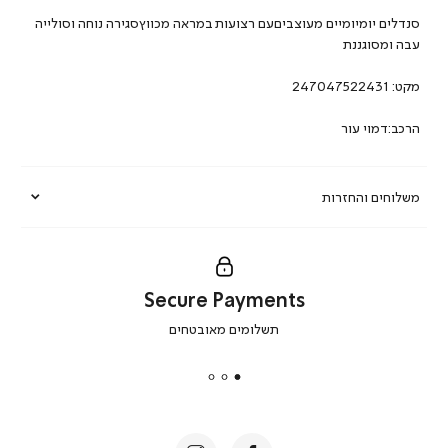
סנדלים יומיומיים מעוצביםעם רצועות במראה מכווץסגירה נוחה וסולייה
עבה ומסוגננת
מקט:
247047522431
הרכב:דמוי עור
משלוחים והחזרות
Secure Payments
|
תשלומים מאובטחים
secure
payments
|
באנר
תומכי
מכירה
-