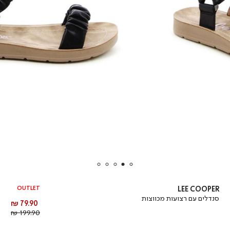
OUTLET
LEE COOPER
סנדלים עם רצועות מכווצות
מחיר
79.90 ₪
מוצר
מחיר
199.90 ₪
רגיל