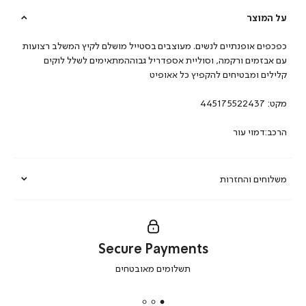
על המוצר
כפכפים אופנתיים לנשים. מעוצבים בסטייל מושלם לקיץ המשלב רצועות
עם אבזמים ורקמה, וסוליית אספדריל גבוההמתאימים לשלל לוקים
קלילים ומבטיחים להקפיץ כל אאופיט
מקט:
445175522437
הרכב:דמוי עור
משלוחים והחזרות
Secure Payments
|
תשלומים מאובטחים
secure
payments
|