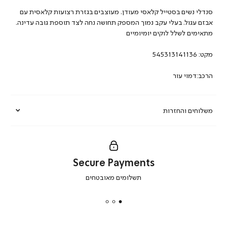
סנדלי נשים בסטייל קלאסי מעודן. מעוצבים בגזרת רצועות קלאסית עם
אבזם עגול. בעלי עקב נמוך המספק תחושה נחה לצד תוספת גובה עדינה.
מתאימים לשלל לוקים יומיומיים
מקט:
545313141136
הרכב:דמוי עור
משלוחים והחזרות
Secure Payments
|
תשלומים מאובטחים
secure
payments
|
באנר
תומכי
מכירה